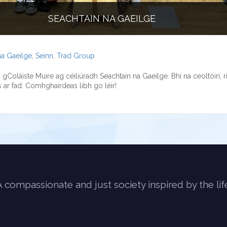
SEACHTAIN NA GAEILGE
na Gaeilge
,
Seinn
,
Trad Group
gColáiste Muire ag céiliúradh Seachtain na Gaeilge. Bhí na ceoltóirí, 
as ar fad. Comhghairdeas libh go léir!
A compassionate and just society inspired by the lif