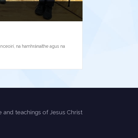
rinceoirí, na hamhránaithe agus na
e and teachings of Jesus Christ