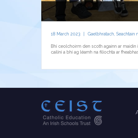
18 March 2023
|
Gaelbhratach
,
Seachtain 
Bhí ceolchoirm den scoth againn ar maidin i 
cailíní a bhí ag léamh na filíochta ar fheabh